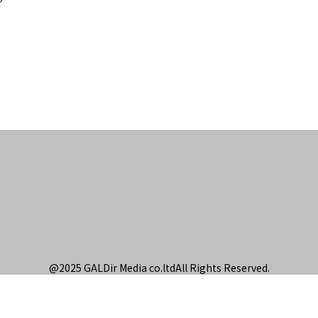
@2025 GALDir Media
co.ltdAll Rights
Reserved.