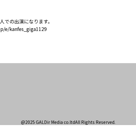
4人での出演になります。
.jp/e/kanfes_giga1129
@2025 GALDir Media
co.ltdAll Rights
Reserved.