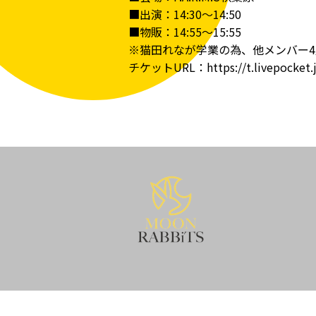
■出演：14:30〜14:50
■物販：14:55〜15:55
※猫田れなが学業の為、他メンバー
チケットURL：
https://t.livepocket